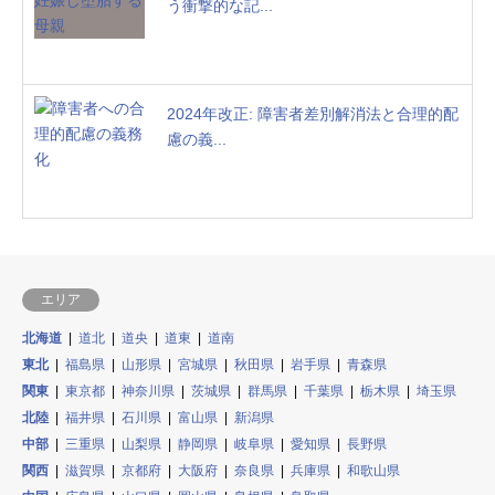
う衝撃的な記...
2024年改正: 障害者差別解消法と合理的配
慮の義...
エリア
北海道
道北
道央
道東
道南
東北
福島県
山形県
宮城県
秋田県
岩手県
青森県
関東
東京都
神奈川県
茨城県
群馬県
千葉県
栃木県
埼玉県
北陸
福井県
石川県
富山県
新潟県
中部
三重県
山梨県
静岡県
岐阜県
愛知県
長野県
関西
滋賀県
京都府
大阪府
奈良県
兵庫県
和歌山県