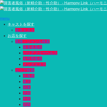
menu
キャストを探す
全キャスト
お店を探す
業種・ジャンル検索
障害者風俗
バリアフリーヘルス
女性用風俗
メンズエステ
エリア検索
北海道
東北
関東
北陸
中部
関西