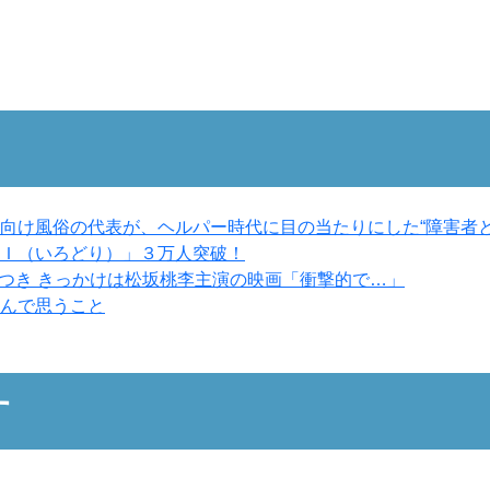
向け風俗の代表が、ヘルパー時代に目の当たりにした“障害者と
Ｉ（いろどり）」３万人突破！
わつき きっかけは松坂桃李主演の映画「衝撃的で…」
んで思うこと
す