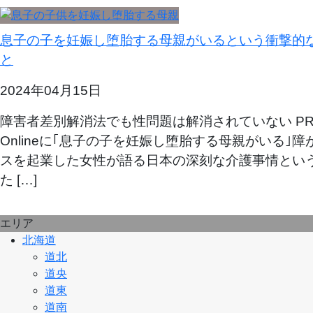
息子の子を妊娠し堕胎する母親がいるという衝撃的
と
2024年04月15日
障害者差別解消法でも性問題は解消されていない PRES
Onlineに｢息子の子を妊娠し堕胎する母親がいる｣
スを起業した女性が語る日本の深刻な介護事情とい
た […]
エリア
北海道
道北
道央
道東
道南