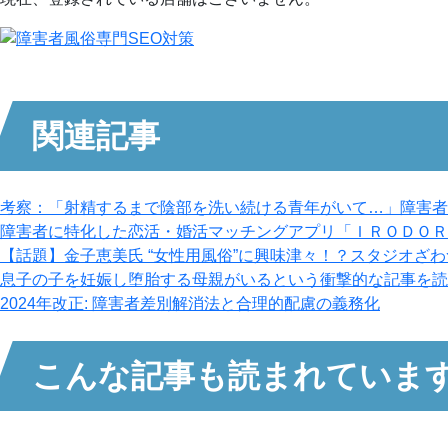
関連記事
考察：「射精するまで陰部を洗い続ける青年がいて…」障害者
障害者に特化した恋活・婚活マッチングアプリ「ＩＲＯＤＯＲ
【話題】金子恵美氏 “女性用風俗”に興味津々！？スタジオざ
息子の子を妊娠し堕胎する母親がいるという衝撃的な記事を読
2024年改正: 障害者差別解消法と合理的配慮の義務化
こんな記事も読まれていま