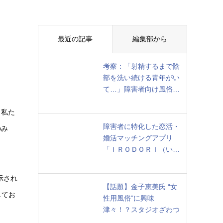
最近の記事
編集部から
考察：「射精するまで陰
部を洗い続ける青年がい
て…」障害者向け風俗…
。私た
障害者に特化した恋活・
のみ
婚活マッチングアプリ
「ＩＲＯＤＯＲＩ（い…
示され
【話題】金子恵美氏 “女
してお
性用風俗”に興味
津々！？スタジオざわつ
き …