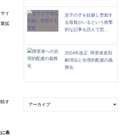
はサイ
息子の子を妊娠し堕胎す
る母親がいるという衝撃
事業拡
的な記事を読んで思…
2024年改正: 障害者差別
解消法と合理的配慮の義
務化
開拓す
。
位に表