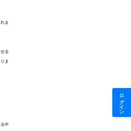
されま
させる
なりま
ログイン
いる中